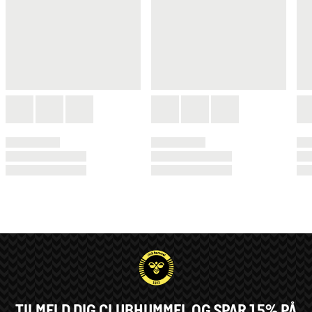
TILMELD DIG CLUBHUMMEL OG SPAR 15% PÅ