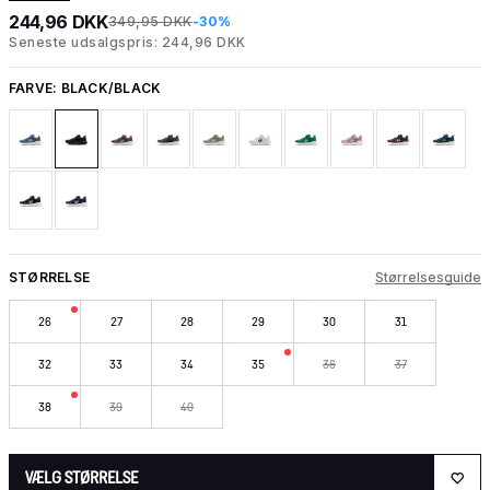
244,96 DKK
349,95 DKK
-30%
Seneste udsalgspris: 244,96 DKK
FARVE:
BLACK/BLACK
STØRRELSE
Størrelsesguide
26
27
28
29
30
31
32
33
34
35
36
37
38
39
40
VÆLG STØRRELSE