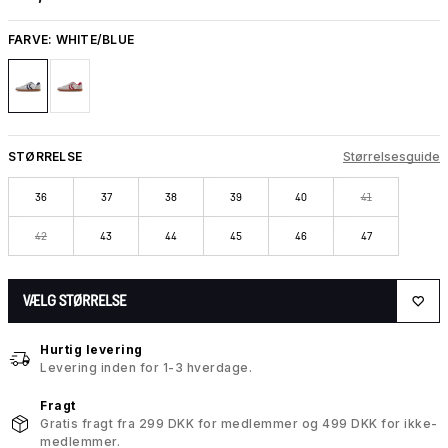
FARVE:
WHITE/BLUE
STØRRELSE
Størrelsesguide
36
37
38
39
40
41
42
43
44
45
46
47
VÆLG STØRRELSE
Hurtig levering
Levering inden for 1-3 hverdage.
Fragt
Gratis fragt fra 299 DKK for medlemmer og 499 DKK for ikke-
medlemmer.