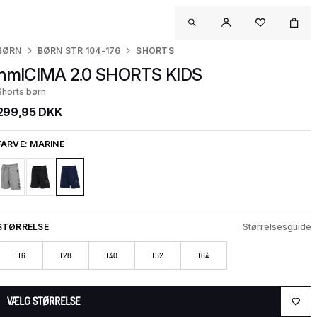
BØRN
BØRN STR 104-176
SHORTS
hmlCIMA 2.0 SHORTS KIDS
Shorts børn
299,95 DKK
FARVE:
MARINE
STØRRELSE
Størrelsesguide
116
128
140
152
164
VÆLG STØRRELSE