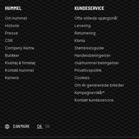
HUMMEL
KUNDESERVICE
Om hummel
Ofte stillede spørgsmål
Historie
Levering
Presse
Returnering
CSR
Klarna
Company Karma
Størrelsesguide
Butikker
Handelsbetingelser
Klubtøj & firmatøj
clubhummel betingelser
Kontakt hummel
Privatlivspolitik
Karriere
Cookies
Om AI-genererede billeder
Kampagnevilkår*
Kontakt kundeservice
DANMARK
DK
EN