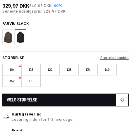
329,97 DKK
549,95 DKK
-40%
Seneste udsalgspris: 329,97 DKK
FARVE:
BLACK
STØRRELSE
Størrelsesguide
104
116
122
128
134
140
152
176
VÆLG STØRRELSE
Hurtig levering
Levering inden for 1-3 hverdage.
Fragt