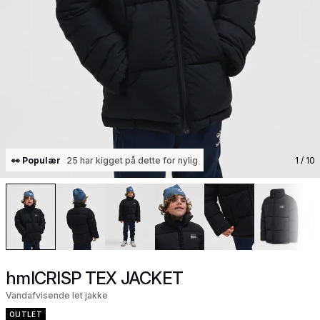
👀 Populær
25 har kigget på dette for nylig
1
/ 10
hmlCRISP TEX JACKET
Vandafvisende let jakke
OUTLET