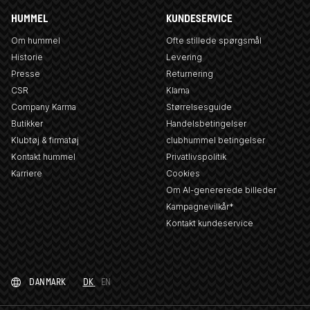
HUMMEL
KUNDESERVICE
Om hummel
Ofte stillede spørgsmål
Historie
Levering
Presse
Returnering
CSR
Klarna
Company Karma
Størrelsesguide
Butikker
Handelsbetingelser
Klubtøj & firmatøj
clubhummel betingelser
Kontakt hummel
Privatlivspolitik
Karriere
Cookies
Om AI-genererede billeder
Kampagnevilkår*
Kontakt kundeservice
DANMARK
DK
EN