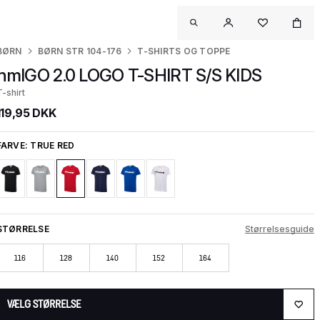
BØRN
BØRN STR 104-176
T-SHIRTS OG TOPPE
hmlGO 2.0 LOGO T-SHIRT S/S KIDS
T-shirt
119,95 DKK
FARVE:
TRUE RED
STØRRELSE
Størrelsesguide
116
128
140
152
164
VÆLG STØRRELSE