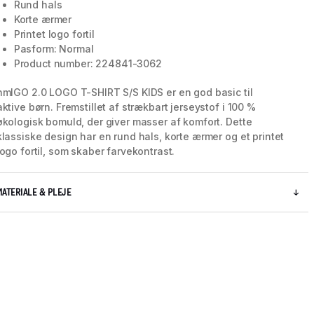
Rund hals
Korte ærmer
Printet logo fortil
Pasform: Normal
Product number: 224841-3062
hmlGO 2.0 LOGO T-SHIRT S/S KIDS er en god basic til
aktive børn. Fremstillet af strækbart jerseystof i 100 %
økologisk bomuld, der giver masser af komfort. Dette
klassiske design har en rund hals, korte ærmer og et printet
logo fortil, som skaber farvekontrast.
MATERIALE & PLEJE
5 / 9