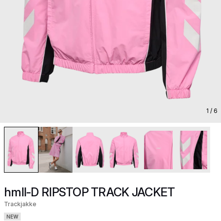
1
/ 6
hmlI-D RIPSTOP TRACK JACKET
Trackjakke
NEW