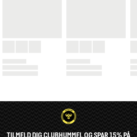
TILMELD DIG CLUBHUMMEL OG SPAR 15% PÅ