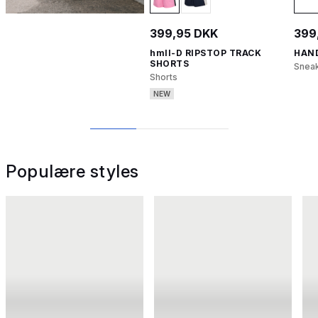
399,95 DKK
399
hmlI-D RIPSTOP TRACK
HAND
SHORTS
Snea
Shorts
NEW
1
2
3
Populære styles