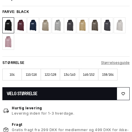
FARVE:
BLACK
STØRRELSE
Størrelsesguide
104
110/116
122/128
134/140
146/152
158/164
VÆLG STØRRELSE
Hurtig levering
Levering inden for 1-3 hverdage.
Fragt
Gratis fragt fra 299 DKK for medlemmer og 499 DKK for ikke-