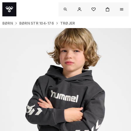
BØRN
BØRN STR 104-176
TRØJER