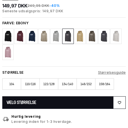
149,97 DKK
249,95 DKK
-40%
Seneste udsalgspris: 149,97 DKK
FARVE:
EBONY
STØRRELSE
Størrelsesguide
104
110/116
122/128
134/140
146/152
158/164
VÆLG STØRRELSE
Hurtig levering
Levering inden for 1-3 hverdage.