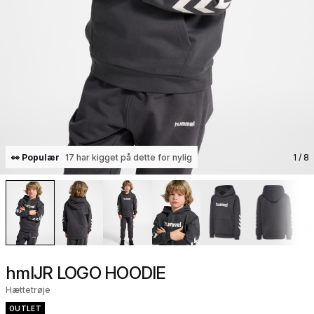
👀 Populær
17 har kigget på dette for nylig
1
/ 8
hmlJR LOGO HOODIE
Hættetrøje
OUTLET