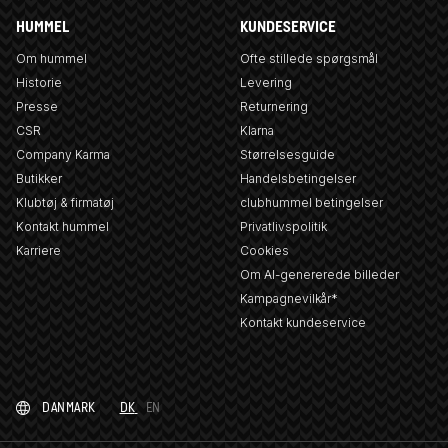
HUMMEL
KUNDESERVICE
Om hummel
Ofte stillede spørgsmål
Historie
Levering
Presse
Returnering
CSR
Klarna
Company Karma
Størrelsesguide
Butikker
Handelsbetingelser
Klubtøj & firmatøj
clubhummel betingelser
Kontakt hummel
Privatlivspolitik
Karriere
Cookies
Om AI-genererede billeder
Kampagnevilkår*
Kontakt kundeservice
DANMARK
DK
EN