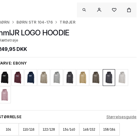
BØRN
BØRN STR 104-176
TRØJER
hmlJR LOGO HOODIE
Hættetrøje
249,95 DKK
FARVE:
EBONY
STØRRELSE
Størrelsesguide
104
110/116
122/128
134/140
146/152
158/164