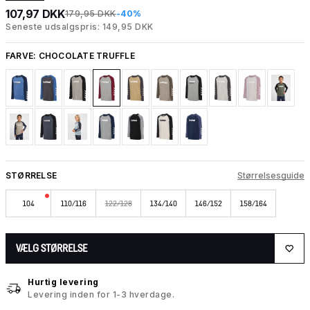
107,97 DKK
179,95 DKK
-40%
Seneste udsalgspris: 149,95 DKK
FARVE:
CHOCOLATE TRUFFLE
STØRRELSE
Størrelsesguide
104
110/116
122/128
134/140
146/152
158/164
VÆLG STØRRELSE
Hurtig levering
Levering inden for 1-3 hverdage.