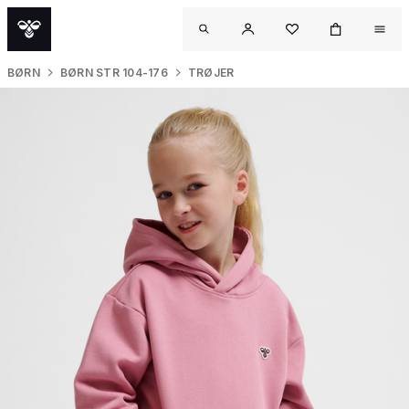
BØRN
BØRN STR 104-176
TRØJER