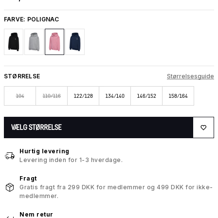
FARVE:
POLIGNAC
STØRRELSE
Størrelsesguide
104
110/116
122/128
134/140
146/152
158/164
VÆLG STØRRELSE
Hurtig levering
Levering inden for 1-3 hverdage.
Fragt
Gratis fragt fra 299 DKK for medlemmer og 499 DKK for ikke-
medlemmer.
Nem retur