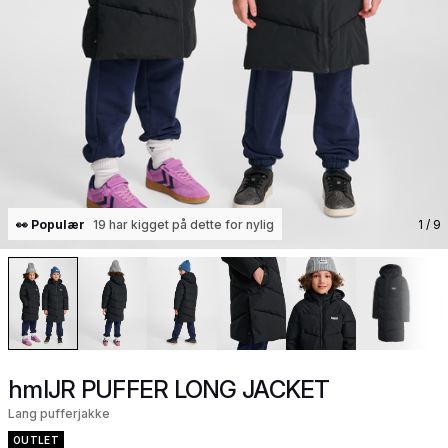
👀 Populær
19 har kigget på dette for nylig
1
/ 9
hmlJR PUFFER LONG JACKET
Lang pufferjakke
OUTLET