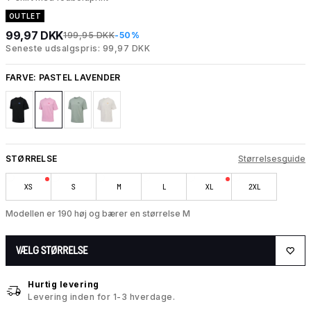
OUTLET
99,97 DKK
199,95 DKK
-50%
Seneste udsalgspris: 99,97 DKK
FARVE:
PASTEL LAVENDER
STØRRELSE
Størrelsesguide
XS
S
M
L
XL
2XL
Modellen er 190 høj og bærer en størrelse M
VÆLG STØRRELSE
Hurtig levering
Levering inden for 1-3 hverdage.