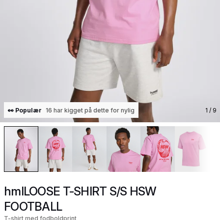
👀 Populær
16 har kigget på dette for nylig
1
/ 9
hmlLOOSE T-SHIRT S/S HSW
FOOTBALL
T-shirt med fodboldprint