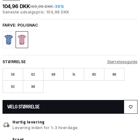
104,96 DKK
149,95 DKK
-30%
Seneste udsalgspris: 104,96 DKK
FARVE:
POLIGNAC
STØRRELSE
Størrelsesguide
56
62
68
74
80
86
92
98
VÆLG STØRRELSE
Hurtig levering
Levering inden for 1-3 hverdage.
Fragt