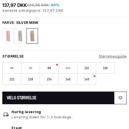
137,97 DKK
229,95 DKK
-40%
Seneste udsalgspris: 137,97 DKK
FARVE:
SILVER MINK
STØRRELSE
Størrelsesguide
86
92
98
104
110
116
122
128
134
140
146
VÆLG STØRRELSE
Hurtig levering
Levering inden for 1-3 hverdage.
Fragt