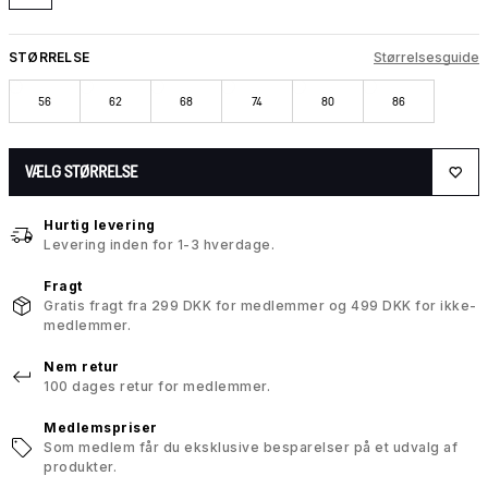
STØRRELSE
Størrelsesguide
56
62
68
74
80
86
VÆLG STØRRELSE
Hurtig levering
Levering inden for 1-3 hverdage.
Fragt
Gratis fragt fra 299 DKK for medlemmer og 499 DKK for ikke-
medlemmer.
Nem retur
100 dages retur for medlemmer.
Medlemspriser
Som medlem får du eksklusive besparelser på et udvalg af
produkter.