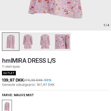
1
/ 4
hmlMIRA DRESS L/S
T-shirt kjole
OUTLET
139,97 DKK
279,95 DKK
-50%
Seneste udsalgspris: 167,97 DKK
FARVE:
MAUVE MIST