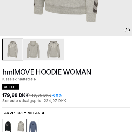
1
/ 3
hmlMOVE HOODIE WOMAN
Klassisk hættetrøje
OUTLET
179,98 DKK
449,95 DKK
-60%
Seneste udsalgspris: 224,97 DKK
FARVE:
GREY MELANGE