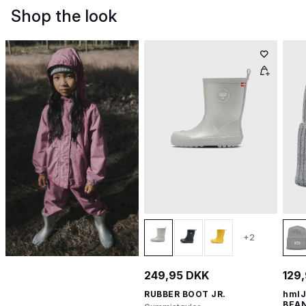
Shop the look
+2
249,95 DKK
129
RUBBER BOOT JR.
hmlJ
BEAN