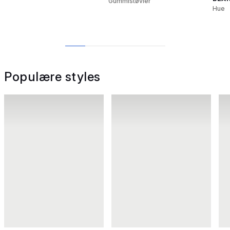
Gummistøvler
Hue
1
2
3
4
5
Populære styles