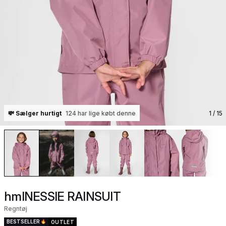
💸 Sælger hurtigt
124 har lige købt denne
1
/ 15
hmlNESSIE RAINSUIT
Regntøj
BESTSELLER
OUTLET