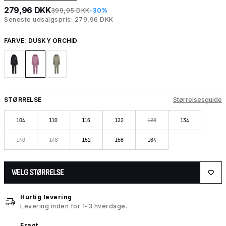
279,96 DKK
399,95 DKK
-30%
Seneste udsalgspris: 279,96 DKK
FARVE:
DUSKY ORCHID
STØRRELSE
Størrelsesguide
104
110
116
122
128
134
140
146
152
158
164
VÆLG STØRRELSE
Hurtig levering
Levering inden for 1-3 hverdage.
Fragt