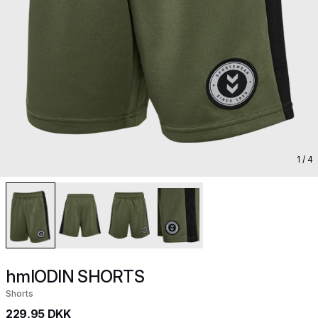
1
/ 4
hmlODIN SHORTS
Shorts
229,95 DKK