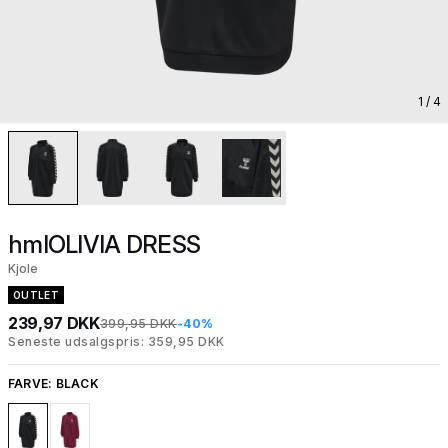
1
/ 4
hmlOLIVIA DRESS
Kjole
OUTLET
239,97 DKK
399,95 DKK
-40%
Seneste udsalgspris: 359,95 DKK
FARVE:
BLACK