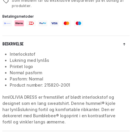
Som medlem får du eksklusive besparelser på et udvalg af
produkter.
Betalingsmetoder
BESKRIVELSE
Interlockstof
Lukning med lynlås
Printet logo
Normal pasform
Pasform: Normal
Product number: 215820-2001
hmlOLIVIA DRESS er fremstillet af blødt interlockstof og
designet som en lang sweatshirt. Denne hummel® kjole
har lynlåslukning fortil og komfortable ribkanter. Den er
dekoreret med Bumblebee® logoprint i en kontrastfarve
fortil og vinkler langs ærmerne.