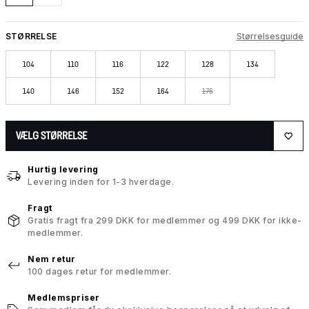
STØRRELSE
Størrelsesguide
104
110
116
122
128
134
140
146
152
164
176
VÆLG STØRRELSE
Hurtig levering
Levering inden for 1-3 hverdage.
Fragt
Gratis fragt fra 299 DKK for medlemmer og 499 DKK for ikke-
medlemmer.
Nem retur
100 dages retur for medlemmer.
Medlemspriser