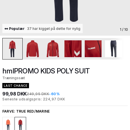
👀 Populær
37 har kigget på dette for nylig
1
/ 10
hmlPROMO KIDS POLY SUIT
Træningssæt
LAST CHANCE
99,98 DKK
249,95 DKK
-60%
Seneste udsalgspris: 224,97 DKK
FARVE:
TRUE RED/MARINE