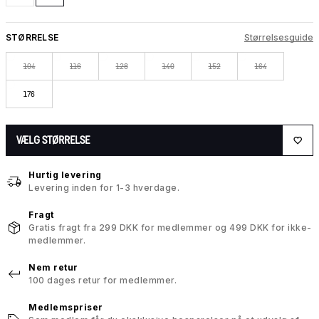
STØRRELSE
Størrelsesguide
104
116
128
140
152
164
176
VÆLG STØRRELSE
Hurtig levering
Levering inden for 1-3 hverdage.
Fragt
Gratis fragt fra 299 DKK for medlemmer og 499 DKK for ikke-
medlemmer.
Nem retur
100 dages retur for medlemmer.
Medlemspriser