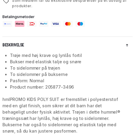
Som medlem får du eksklusive besparelser på et udvalg af
produkter.
Betalingsmetoder
BESKRIVELSE
Trøje med høj krave og lynlås fortil
Bukser med elastisk talje og snøre
To sidelommer på trøjen
To sidelommer på bukserne
Pasform: Normal
Product number: 205877-3496
hmlPROMO KIDS POLY SUIT er fremstillet i polyesterstof
med en glat finish, som sikrer at dit barn har det
behageligt under fysisk aktivitet. Trøjen i dette hummel®
træningssæt har lynlås, høj krave og to sidelommer.
Bukserne har også to sidelommer og elastisk talje med
snøre, så du kan justere pasformen.