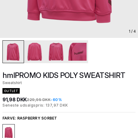
1
/ 4
hmlPROMO KIDS POLY SWEATSHIRT
Sweatshirt
OUTLET
91,98 DKK
229,95 DKK
-60%
Seneste udsalgspris: 137,97 DKK
FARVE:
RASPBERRY SORBET