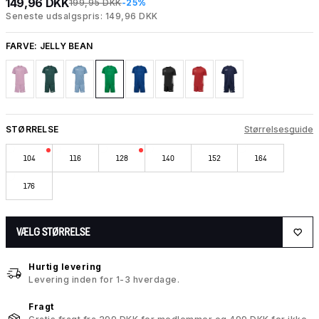
149,96 DKK
199,95 DKK
-25%
Seneste udsalgspris: 149,96 DKK
FARVE:
JELLY BEAN
STØRRELSE
Størrelsesguide
104
116
128
140
152
164
176
VÆLG STØRRELSE
Hurtig levering
Levering inden for 1-3 hverdage.
Fragt