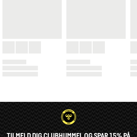
TILMELD DIG CLUBHUMMEL OG SPAR 15% PÅ