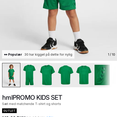
👀 Populær
30 har kigget på dette for nylig
1
/ 10
hmlPROMO KIDS SET
Sæt med matchende T-shirt og shorts
OUTLET