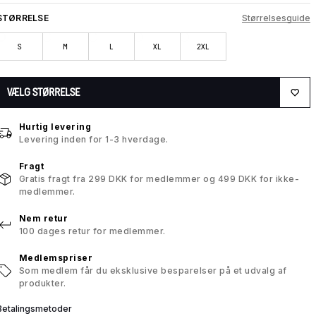
STØRRELSE
Størrelsesguide
S
M
L
XL
2XL
VÆLG STØRRELSE
Hurtig levering
Levering inden for 1-3 hverdage.
Fragt
Gratis fragt fra 299 DKK for medlemmer og 499 DKK for ikke-
medlemmer.
Nem retur
100 dages retur for medlemmer.
Medlemspriser
Som medlem får du eksklusive besparelser på et udvalg af
produkter.
Betalingsmetoder