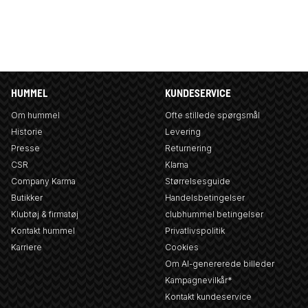
HUMMEL
KUNDESERVICE
Om hummel
Ofte stillede spørgsmål
Historie
Levering
Presse
Returnering
CSR
Klarna
Company Karma
Størrelsesguide
Butikker
Handelsbetingelser
Klubtøj & firmatøj
clubhummel betingelser
Kontakt hummel
Privatlivspolitik
Karriere
Cookies
Om AI-genererede billeder
Kampagnevilkår*
Kontakt kundeservice