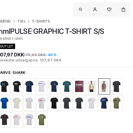
MÆND
TØJ
T-SHIRTS
hmlPULSE GRAPHIC T-SHIRT S/S
Grafisk t-shirt
OUTLET
107,97 DKK
179,95 DKK
-40%
Seneste udsalgspris: 107,97 DKK
FARVE:
SHARK