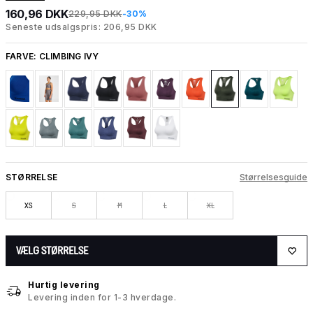
160,96 DKK
229,95 DKK
-30%
Seneste udsalgspris: 206,95 DKK
FARVE:
CLIMBING IVY
STØRRELSE
Størrelsesguide
XS
S
M
L
XL
VÆLG STØRRELSE
Hurtig levering
Levering inden for 1-3 hverdage.