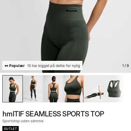
👀 Populær
15 har kigget på dette for nylig
1
/ 9
hmlTIF SEAMLESS SPORTS TOP
Sportstop uden sømme
OUTLET