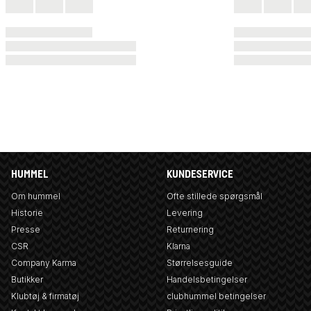
HUMMEL
KUNDESERVICE
Om hummel
Ofte stillede spørgsmål
Historie
Levering
Presse
Returnering
CSR
Klarna
Company Karma
Størrelsesguide
Butikker
Handelsbetingelser
Klubtøj & firmatøj
clubhummel betingelser