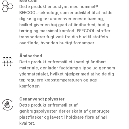
Bee Cool
Dette produkt er udstyret med hummel®
BEECOOL-teknologi, som er udviklet til at holde
dig kølig og tør under hver eneste træning,
hvilket giver en høj grad af åndbarhed, hurtig
tørring og maksimal komfort. BEECOOL-stoffer
transporterer fugt væk fra din hud til stoffets
overflade, hvor den hurtigt fordamper.
Åndbarhed
Dette produkt er fremstillet i særligt åndbart
materiale, der lader fugtdamp slippe ud gennem
ydermaterialet, hvilket hjælper med at holde dig
tør, regulere kropstemperaturen og øge
komforten.
5 / 8
Genanvendt polyester
Dette produkt er fremstillet af
genbrugspolyester, der er skabt af genbrugte
plastflasker og lavet til holdbare fibre af høj
kvalitet.