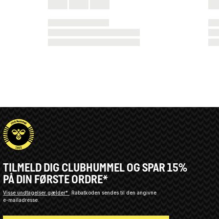
TILMELD DIG CLUBHUMMEL OG SPAR 15%
PÅ DIN FØRSTE ORDRE*
Visse undtagelser gælder*
Rabatkoden sendes til den angivne
e-mailadresse.