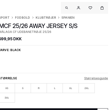
SPORT
FODBOLD
KLUBTRØJER
SPANIEN
MCF 25/26 AWAY JERSEY S/S
MÁLAGA CF UDEBANETRØJE 25/26
599,95 DKK
FARVE:
BLACK
STØRRELSE
Størrelsesguide
XS
S
M
L
XL
2XL
3XL