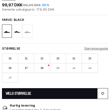
99,97 DKK
199,95 DKK
-50%
Seneste udsalgspris: 179,95 DKK
FARVE:
BLACK
STØRRELSE
Størrelsesguide
30
31
32
33
34
35
36
37
38
39
41
43
47
VÆLG STØRRELSE
Hurtig levering
Levering inden for 1-3 hverdage.