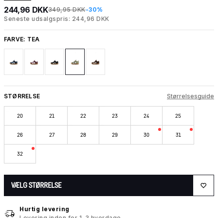
244,96 DKK
349,95 DKK
-30%
Seneste udsalgspris: 244,96 DKK
FARVE:
TEA
STØRRELSE
Størrelsesguide
20
21
22
23
24
25
26
27
28
29
30
31
32
VÆLG STØRRELSE
Hurtig levering
Levering inden for 1-3 hverdage.