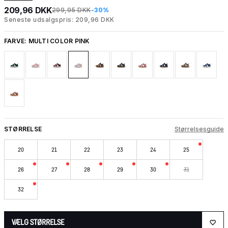
209,96 DKK
299,95 DKK
-30%
Seneste udsalgspris: 209,96 DKK
FARVE:
MULTI COLOR PINK
STØRRELSE
Størrelsesguide
20
21
22
23
24
25
26
27
28
29
30
31
32
VÆLG STØRRELSE