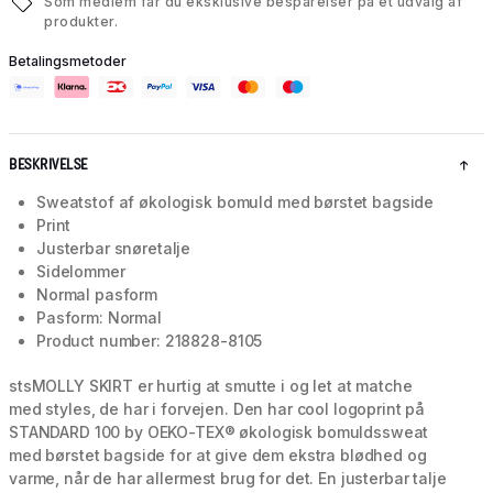
Som medlem får du eksklusive besparelser på et udvalg af
produkter.
Betalingsmetoder
BESKRIVELSE
Sweatstof af økologisk bomuld med børstet bagside
Print
Justerbar snøretalje
Sidelommer
Normal pasform
Pasform: Normal
Product number: 218828-8105
stsMOLLY SKIRT er hurtig at smutte i og let at matche
med styles, de har i forvejen. Den har cool logoprint på
STANDARD 100 by OEKO-TEX® økologisk bomuldssweat
med børstet bagside for at give dem ekstra blødhed og
varme, når de har allermest brug for det. En justerbar talje