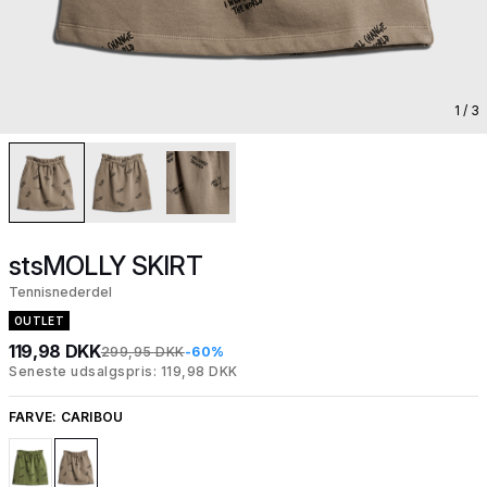
1
/ 3
stsMOLLY SKIRT
Tennisnederdel
OUTLET
119,98 DKK
299,95 DKK
-60%
Seneste udsalgspris: 119,98 DKK
FARVE:
CARIBOU