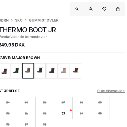
BØRN
SKO
GUMMISTØVLER
THERMO BOOT JR
Vandafvisende termostøvler
349,95 DKK
FARVE:
MAJOR BROWN
STØRRELSE
Størrelsesguide
24
25
26
27
28
29
30
31
32
33
34
35
36
37
38