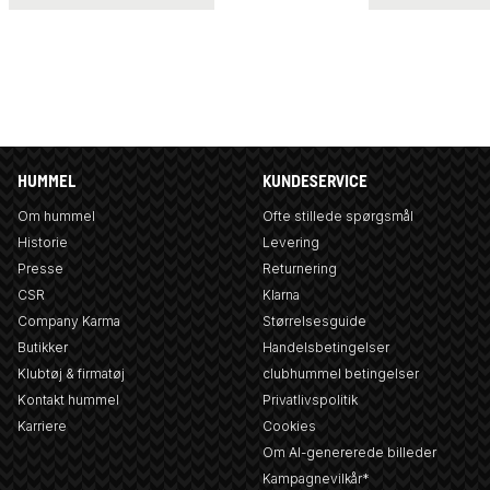
HUMMEL
KUNDESERVICE
Om hummel
Ofte stillede spørgsmål
Historie
Levering
Presse
Returnering
CSR
Klarna
Company Karma
Størrelsesguide
Butikker
Handelsbetingelser
Klubtøj & firmatøj
clubhummel betingelser
Kontakt hummel
Privatlivspolitik
Karriere
Cookies
Om AI-genererede billeder
Kampagnevilkår*