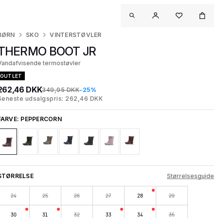
BØRN
SKO
VINTERSTØVLER
THERMO BOOT JR
Vandafvisende termostøvler
OUTLET
262,46 DKK
349,95 DKK
-25%
Seneste udsalgspris: 262,46 DKK
FARVE:
PEPPERCORN
STØRRELSE
Størrelsesguide
24
25
26
27
28
29
30
31
32
33
34
35