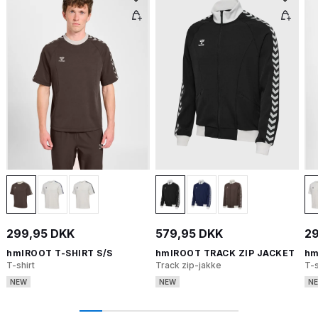
299,95 DKK
579,95 DKK
29
hmlROOT T-SHIRT S/S
hmlROOT TRACK ZIP JACKET
hm
T-shirt
Track zip-jakke
T-s
NEW
NEW
N