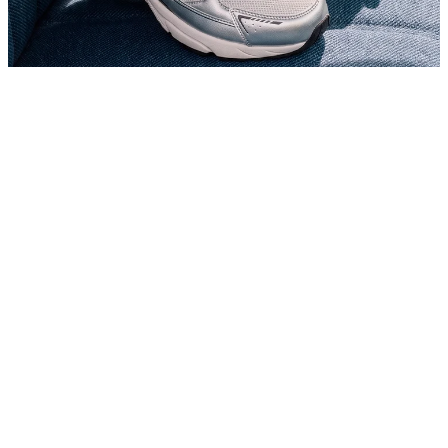
BESTSELLERS UNDER 500 KR
Shop dine nye favoritsneakers til voksne – til en god pris