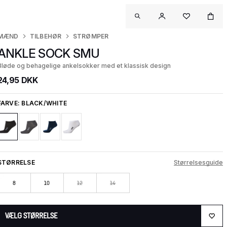
MÆND
TILBEHØR
STRØMPER
ANKLE SOCK SMU
Bløde og behagelige ankelsokker med et klassisk design
24,95 DKK
FARVE:
BLACK/WHITE
STØRRELSE
Størrelsesguide
8
10
12
14
VÆLG STØRRELSE