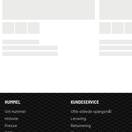
HUMMEL
KUNDESERVICE
Om hummel
Ofte stillede spørgsmål
Historie
Levering
Presse
Returnering