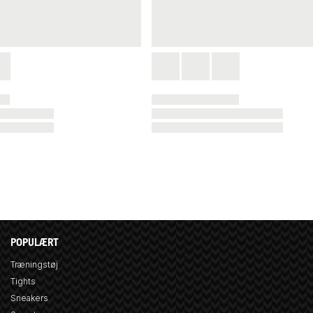
POPULÆRT
Træningstøj
Tights
Sneakers