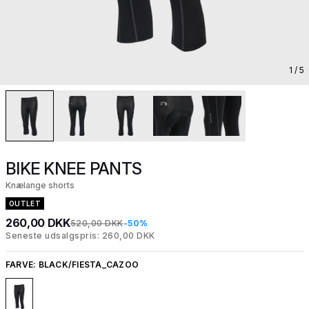
1
/ 5
BIKE KNEE PANTS
Knælange shorts
OUTLET
260,00 DKK
520,00 DKK
-50%
Seneste udsalgspris: 260,00 DKK
FARVE:
BLACK/FIESTA_CAZOO