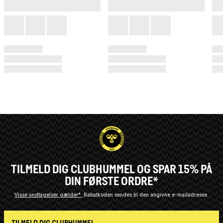
TILMELD DIG CLUBHUMMEL OG SPAR 15% PÅ
DIN FØRSTE ORDRE*
Visse undtagelser gælder*
Rabatkoden sendes til den angivne e-mailadresse.
TILMELD DIG CLUBHUMMEL