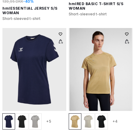
139,95 DKK
-40%
hmlRED BASIC T-SHIRT S/S
hmlESSENTIAL JERSEY S/S
WOMAN
WOMAN
Short-sleeved t-shirt
Short-sleeved t-shirt
+5
+4