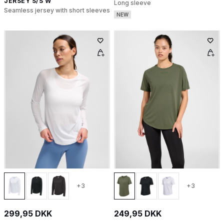
JERSEY S/S W
Long sleeve
Seamless jersey with short sleeves
NEW
+3
+3
299,95 DKK
249,95 DKK