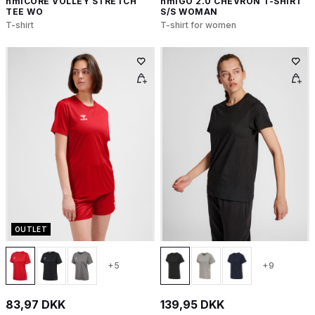
hmlCORE VOLLEY STRETCH
hmlGO 2.0 CHEVRON T-SHIRT
TEE WO
S/S WOMAN
T-shirt
T-shirt for women
OUTLET
+5
+9
83,97 DKK
139,95 DKK