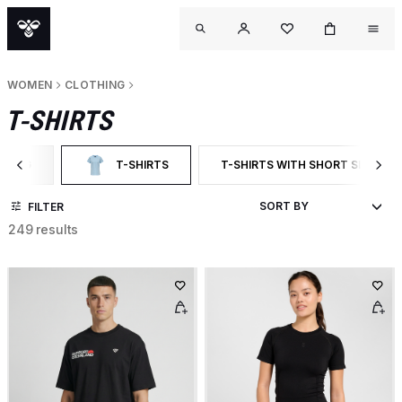
WOMEN
CLOTHING
T-SHIRTS
THING
T-SHIRTS
T-SHIRTS WITH SHORT SLEEVES
 BY CATEGORY: CLOTHING
SELECTED CURRENTLY FILTERED BY CATEGORY: T-SHIRTS
FILTER BY PRODUCT TYPE: T-SH
FILTER
249 results