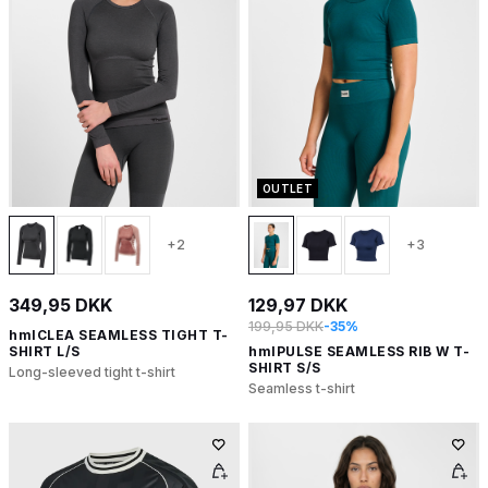
OUTLET
+2
+3
349,95 DKK
129,97 DKK
199,95 DKK
-35%
hmlCLEA SEAMLESS TIGHT T-
SHIRT L/S
hmlPULSE SEAMLESS RIB W T-
SHIRT S/S
Long-sleeved tight t-shirt
Seamless t-shirt