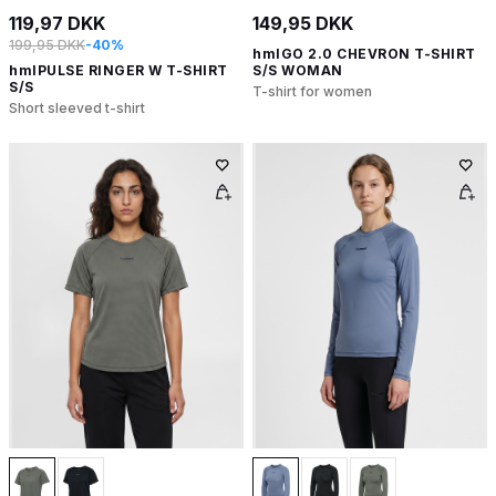
119,97 DKK
149,95 DKK
199,95 DKK
-40%
hmlGO 2.0 CHEVRON T-SHIRT
hmlPULSE RINGER W T-SHIRT
S/S WOMAN
S/S
T-shirt for women
Short sleeved t-shirt