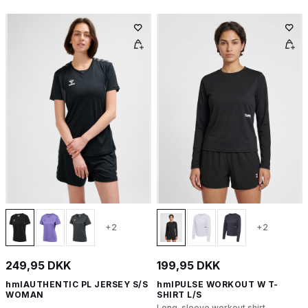
+2
+2
249,95 DKK
199,95 DKK
hmlAUTHENTIC PL JERSEY S/S
hmlPULSE WORKOUT W T-
WOMAN
SHIRT L/S
Long-sleeve workout shirt