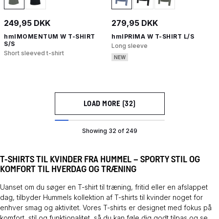
249,95 DKK
279,95 DKK
hmlMOMENTUM W T-SHIRT
hmlPRIMA W T-SHIRT L/S
S/S
Long sleeve
Short sleeved t-shirt
NEW
LOAD MORE (32)
Showing 32 of 249
T-SHIRTS TIL KVINDER FRA HUMMEL – SPORTY STIL OG
KOMFORT TIL HVERDAG OG TRÆNING
Uanset om du søger en T-shirt til træning, fritid eller en afslappet
dag, tilbyder Hummels kollektion af T-shirts til kvinder noget for
enhver smag og aktivitet. Vores T-shirts er designet med fokus på
komfort, stil og funktionalitet, så du kan føle dig godt tilpas og se