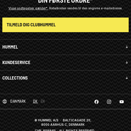
DIN FØRSTE ORDRE*
Visse undtagelser gælder*
Rabatkoden sendes til den angivne e-mailadresse.
TILMELD DIG CLUBHUMMEL
HUMMEL
KUNDESERVICE
COLLECTIONS
DANMARK
DK
EN
© HUMMEL A/S · BALTICAGADE 20,
8000 AARHUS C, DENMARK
CVR: 81198411
· ALL RIGHTS RESERVED