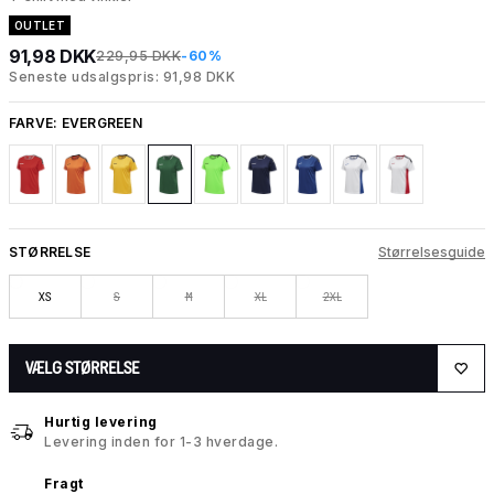
OUTLET
91,98 DKK
229,95 DKK
-60%
Seneste udsalgspris: 91,98 DKK
FARVE:
EVERGREEN
STØRRELSE
Størrelsesguide
XS
S
M
XL
2XL
VÆLG STØRRELSE
Hurtig levering
Levering inden for 1-3 hverdage.
Fragt