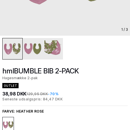
1
/ 3
hmlBUMBLE BIB 2-PACK
Hagesmække 2-pak
OUTLET
38,98 DKK
129,95 DKK
-70%
Seneste udsalgspris: 84,47 DKK
FARVE:
HEATHER ROSE