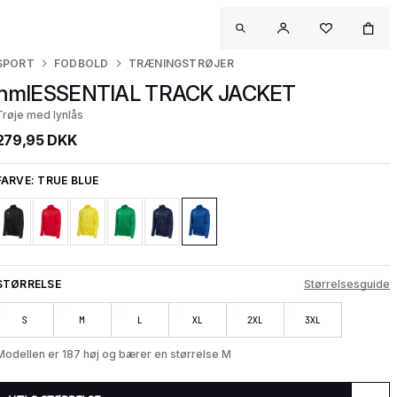
SPORT
FODBOLD
TRÆNINGSTRØJER
hmlESSENTIAL TRACK JACKET
Trøje med lynlås
279,95 DKK
FARVE:
TRUE BLUE
STØRRELSE
Størrelsesguide
S
M
L
XL
2XL
3XL
Modellen er 187 høj og bærer en størrelse M