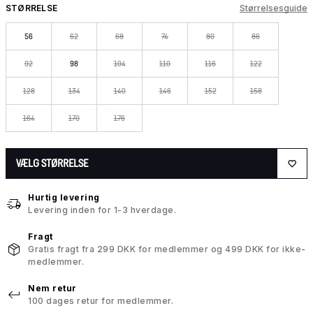
STØRRELSE
Størrelsesguide
56
62
68
74
80
86
92
98
104
110
116
122
128
134
140
146
152
158
164
170
176
VÆLG STØRRELSE
Hurtig levering
Levering inden for 1-3 hverdage.
Fragt
Gratis fragt fra 299 DKK for medlemmer og 499 DKK for ikke-
medlemmer.
Nem retur
100 dages retur for medlemmer.