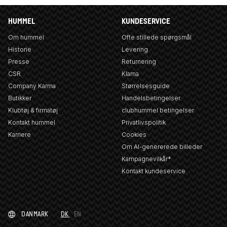
HUMMEL
KUNDESERVICE
Om hummel
Ofte stillede spørgsmål
Historie
Levering
Presse
Returnering
CSR
Klarna
Company Karma
Størrelsesguide
Butikker
Handelsbetingelser
Klubtøj & firmatøj
clubhummel betingelser
Kontakt hummel
Privatlivspolitik
Karriere
Cookies
Om AI-genererede billeder
Kampagnevilkår*
Kontakt kundeservice
DANMARK
DK
EN