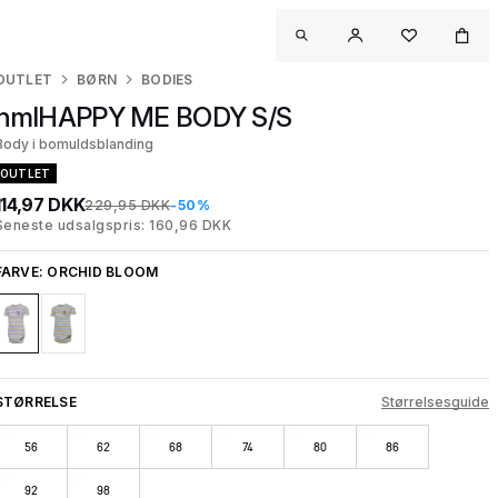
OUTLET
BØRN
BODIES
hmlHAPPY ME BODY S/S
Body i bomuldsblanding
OUTLET
114,97 DKK
229,95 DKK
-50%
Seneste udsalgspris: 160,96 DKK
FARVE:
ORCHID BLOOM
STØRRELSE
Størrelsesguide
56
62
68
74
80
86
92
98