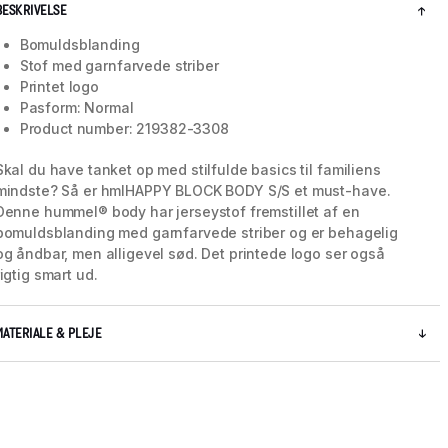
BESKRIVELSE
Bomuldsblanding
Stof med garnfarvede striber
Printet logo
Pasform: Normal
Product number: 219382-3308
Skal du have tanket op med stilfulde basics til familiens
mindste? Så er hmlHAPPY BLOCK BODY S/S et must-have.
Denne hummel® body har jerseystof fremstillet af en
bomuldsblanding med garnfarvede striber og er behagelig
og åndbar, men alligevel sød. Det printede logo ser også
rigtig smart ud.
MATERIALE & PLEJE