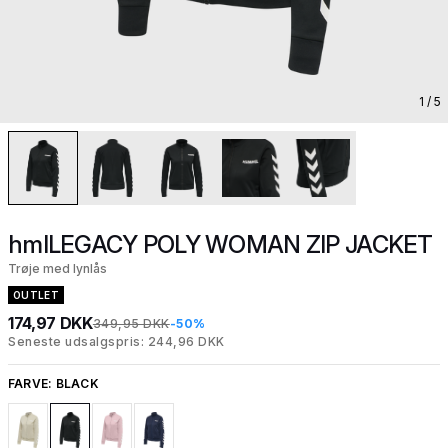
1
/ 5
hmlLEGACY POLY WOMAN ZIP JACKET
Trøje med lynlås
OUTLET
174,97 DKK
349,95 DKK
-50%
Seneste udsalgspris: 244,96 DKK
FARVE:
BLACK