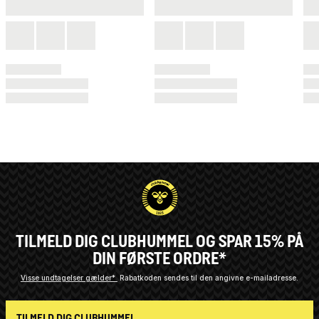
TILMELD DIG CLUBHUMMEL OG SPAR 15% PÅ
DIN FØRSTE ORDRE*
Visse undtagelser gælder*
Rabatkoden sendes til den angivne e-mailadresse.
TILMELD DIG CLUBHUMMEL