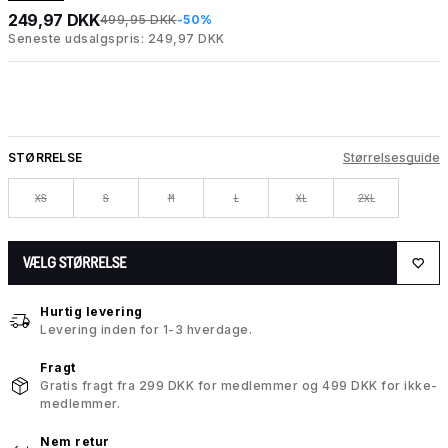
249,97 DKK
499,95 DKK
-50%
Seneste udsalgspris: 249,97 DKK
STØRRELSE
Størrelsesguide
XS
S
M
L
XL
2XL
VÆLG STØRRELSE
Hurtig levering
Levering inden for 1-3 hverdage.
Fragt
Gratis fragt fra 299 DKK for medlemmer og 499 DKK for ikke-
medlemmer.
Nem retur