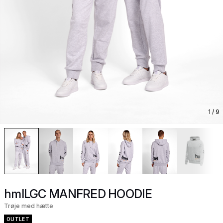
1
/ 9
hmlLGC MANFRED HOODIE
Trøje med hætte
OUTLET