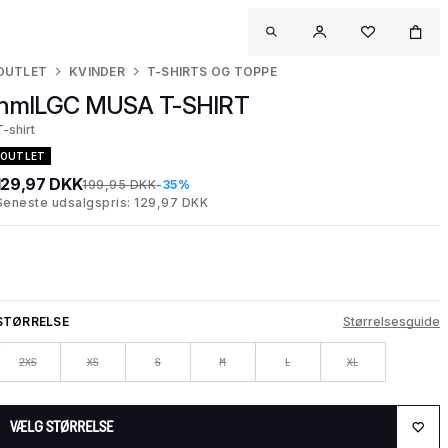
OUTLET
KVINDER
T-SHIRTS OG TOPPE
hmlLGC MUSA T-SHIRT
T-shirt
OUTLET
129,97 DKK
199,95 DKK
-35%
Seneste udsalgspris: 129,97 DKK
STØRRELSE
Størrelsesguide
2XS
XS
S
M
L
XL
VÆLG STØRRELSE