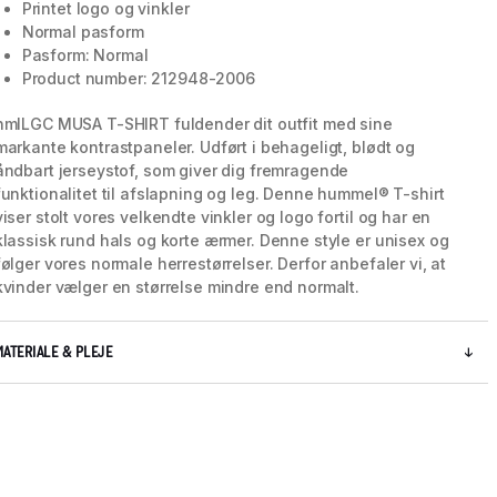
Printet logo og vinkler
Normal pasform
Pasform: Normal
Product number: 212948-2006
hmlLGC MUSA T-SHIRT fuldender dit outfit med sine
markante kontrastpaneler. Udført i behageligt, blødt og
åndbart jerseystof, som giver dig fremragende
funktionalitet til afslapning og leg. Denne hummel® T-shirt
viser stolt vores velkendte vinkler og logo fortil og har en
klassisk rund hals og korte ærmer. Denne style er unisex og
følger vores normale herrestørrelser. Derfor anbefaler vi, at
kvinder vælger en størrelse mindre end normalt.
5 / 9
MATERIALE & PLEJE