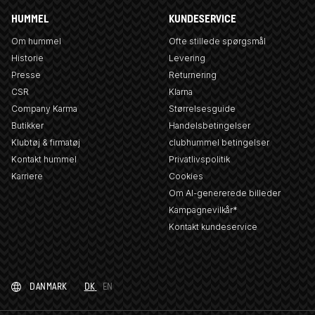
HUMMEL
KUNDESERVICE
Om hummel
Ofte stillede spørgsmål
Historie
Levering
Presse
Returnering
CSR
Klarna
Company Karma
Størrelsesguide
Butikker
Handelsbetingelser
Klubtøj & firmatøj
clubhummel betingelser
Kontakt hummel
Privatlivspolitik
Karriere
Cookies
Om AI-genererede billeder
Kampagnevilkår*
Kontakt kundeservice
DANMARK
DK
EN