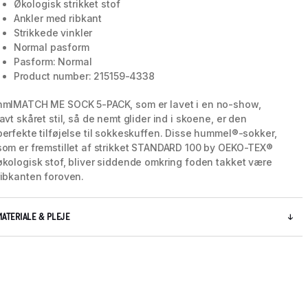
Økologisk strikket stof
Ankler med ribkant
Strikkede vinkler
Normal pasform
5 / 8
Pasform: Normal
Product number: 215159-4338
hmlMATCH ME SOCK 5-PACK, som er lavet i en no-show,
lavt skåret stil, så de nemt glider ind i skoene, er den
perfekte tilføjelse til sokkeskuffen. Disse hummel®-sokker,
som er fremstillet af strikket STANDARD 100 by OEKO-TEX®
økologisk stof, bliver siddende omkring foden takket være
ribkanten foroven.
MATERIALE & PLEJE