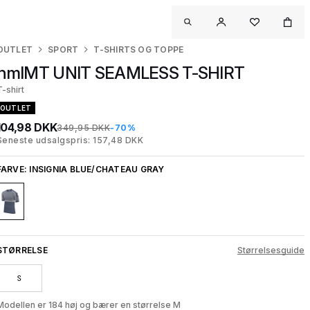
OUTLET
SPORT
T-SHIRTS OG TOPPE
hmlMT UNIT SEAMLESS T-SHIRT
T-shirt
OUTLET
104,98 DKK
349,95 DKK
-70%
Seneste udsalgspris: 157,48 DKK
FARVE:
INSIGNIA BLUE/CHATEAU GRAY
STØRRELSE
Størrelsesguide
S
Modellen er 184 høj og bærer en størrelse M