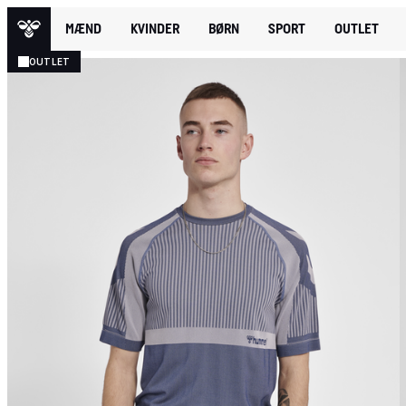
MÆND
KVINDER
BØRN
SPORT
OUTLET
OUTLET