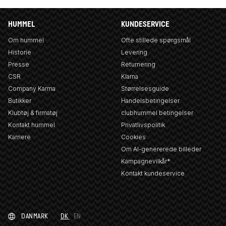
HUMMEL
KUNDESERVICE
Om hummel
Ofte stillede spørgsmål
Historie
Levering
Presse
Returnering
CSR
Klarna
Company Karma
Størrelsesguide
Butikker
Handelsbetingelser
Klubtøj & firmatøj
clubhummel betingelser
Kontakt hummel
Privatlivspolitik
Karriere
Cookies
Om AI-genererede billeder
Kampagnevilkår*
Kontakt kundeservice
DANMARK
DK
EN