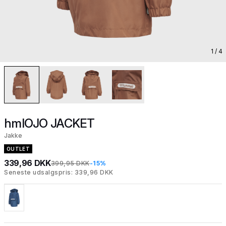
1
/ 4
hmlOJO JACKET
Jakke
OUTLET
339,96 DKK
399,95 DKK
-15%
Seneste udsalgspris: 339,96 DKK