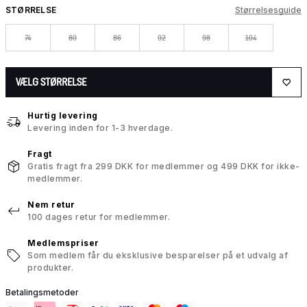
STØRRELSE
Størrelsesguide
74
80
86
92
98
104
VÆLG STØRRELSE
Hurtig levering
Levering inden for 1-3 hverdage.
Fragt
Gratis fragt fra 299 DKK for medlemmer og 499 DKK for ikke-
medlemmer.
Nem retur
100 dages retur for medlemmer.
Medlemspriser
Som medlem får du eksklusive besparelser på et udvalg af
produkter.
Betalingsmetoder