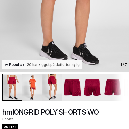
👀 Populær
20 har kigget på dette for nylig
1
/ 7
hmlONGRID POLY SHORTS WO
Shorts
OUTLET