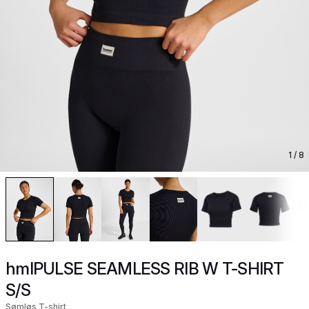
1
/ 8
hmlPULSE SEAMLESS RIB W T-SHIRT
S/S
Sømløs T-shirt