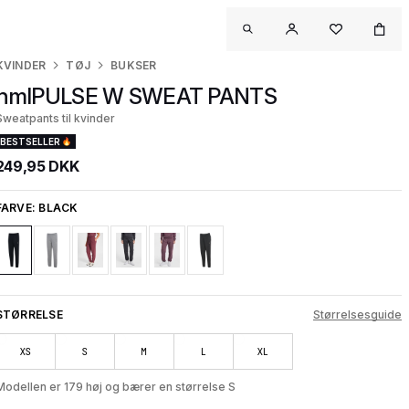
KVINDER
TØJ
BUKSER
hmlPULSE W SWEAT PANTS
Sweatpants til kvinder
BESTSELLER
249,95 DKK
FARVE:
BLACK
STØRRELSE
Størrelsesguide
XS
S
M
L
XL
Modellen er 179 høj og bærer en størrelse S