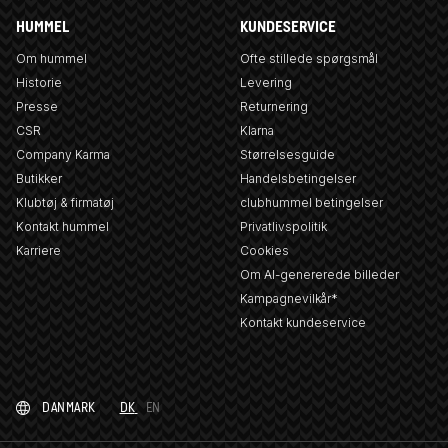
HUMMEL
KUNDESERVICE
Om hummel
Ofte stillede spørgsmål
Historie
Levering
Presse
Returnering
CSR
Klarna
Company Karma
Størrelsesguide
Butikker
Handelsbetingelser
Klubtøj & firmatøj
clubhummel betingelser
Kontakt hummel
Privatlivspolitik
Karriere
Cookies
Om AI-genererede billeder
Kampagnevilkår*
Kontakt kundeservice
DANMARK
DK
EN