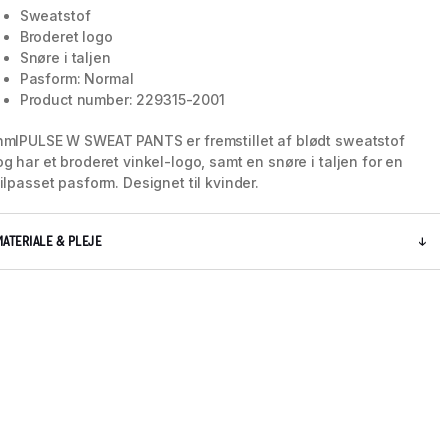
Sweatstof
Broderet logo
Snøre i taljen
Pasform: Normal
Product number: 229315-2001
hmlPULSE W SWEAT PANTS er fremstillet af blødt sweatstof
og har et broderet vinkel-logo, samt en snøre i taljen for en
tilpasset pasform. Designet til kvinder.
MATERIALE & PLEJE
5 / 8